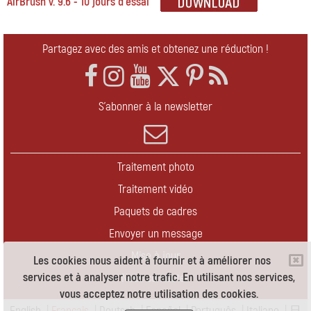
AirBrush v. 9.6 - 10 jours d'essai
Partagez avec des amis et obtenez une réduction !
S'abonner à la newsletter
Traitement photo
Traitement vidéo
Paquets de cadres
Envoyer un message
Mise à jour
Les cookies nous aident à fournir et à améliorer nos
services et à analyser notre trafic. En utilisant nos services,
Nous contacter
vous acceptez notre utilisation des cookies.
English
|
Français
|
Deutsch
|
Español
|
Português
|
Italiano
|
日