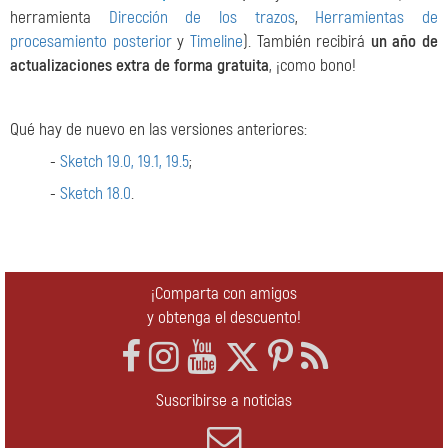
herramienta
Dirección de los trazos
,
Herramientas de
procesamiento posterior
y
Timeline
). También recibirá
un año de
actualizaciones extra de forma gratuita
, ¡como bono!
Qué hay de nuevo en las versiones anteriores:
-
Sketch 19.0, 19.1, 19.5
;
-
Sketch 18.0
.
¡Comparta con amigos
y obtenga el descuento!
Suscribirse a noticias