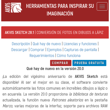
HERRAMIENTAS PARA INSPIRAR SU
Togg
IMAGINACIÓN
navig
AKVIS SKETCH 28.1
| CONVERSIÓN DE FOTOS EN DIBUJOS A LÁPIZ
Descripción
|
Qué hay de nuevo
|
Licencias y funciones
|
Descargar
|
Comprar
|
Ejemplos
|
Capturas de pantalla
|
Requerimientos
|
Cómo funciona
COMPRAR
PRUEBA GRATUITA
Qué hay de nuevo en la versión 20.0
¡La edición del vigésimo aniversario de
AKVIS Sketch
está
disponible! Al ser el mejor en su clase, el software convierte
automáticamente las fotos comunes en increíbles dibujos a lápiz o
en acuarela. La versión 20.0 proporciona
la biblioteca de texturas
actualizada, la función nueva
Patrones aleatorios
en la pestaña
Marco
, varias mejoras de la interfaz, soporte para archivos RAW