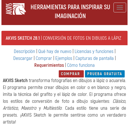
HERRAMIENTAS PARA INSPIRAR SU
Togg
IMAGINACIÓN
navig
AKVIS SKETCH 28.1
| CONVERSIÓN DE FOTOS EN DIBUJOS A LÁPIZ
Descripción
|
Qué hay de nuevo
|
Licencias y funciones
|
Descargar
|
Comprar
|
Ejemplos
|
Capturas de pantalla
|
Requerimientos
|
Cómo funciona
COMPRAR
PRUEBA GRATUITA
AKVIS Sketch
transforma fotografías en dibujos a lápiz o acuarela.
El programa permite crear dibujos en color o en blanco y negro,
imita la técnica del grafito y el lápiz de color. El programa ofrece
los estilos de conversión de foto a dibujo siguientes:
Clásico
,
Artístico
,
Maestro
y
Multiestilo
. Cada estilo tiene una serie de
presets. ¡AKVIS Sketch le permite sentirse como un verdadero
artista!