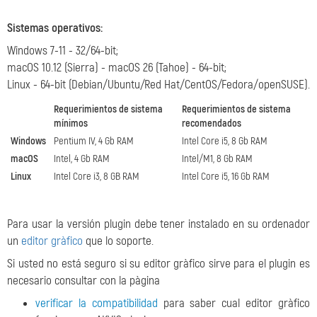
Sistemas operativos
:
Windows 7-11 - 32/64-bit;
macOS 10.12 (Sierra) - macOS 26 (Tahoe) - 64-bit;
Linux - 64-bit (Debian/Ubuntu/Red Hat/CentOS/Fedora/openSUSE).
Requerimientos de sistema
Requerimientos de sistema
mínimos
recomendados
Windows
Pentium IV, 4 Gb RAM
Intel Core i5, 8 Gb RAM
macOS
Intel, 4 Gb RAM
Intel/M1, 8 Gb RAM
Linux
Intel Core i3, 8 GB RAM
Intel Core i5, 16 Gb RAM
Para usar la versión plugin debe tener instalado en su ordenador
un
editor gràfico
que lo soporte.
Si usted no está seguro si su editor gràfico sirve para el plugin es
necesario consultar con la pàgina
verificar la compatibilidad
para saber cual editor gràfico