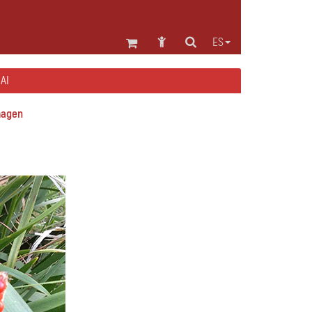
ES
AI
magen