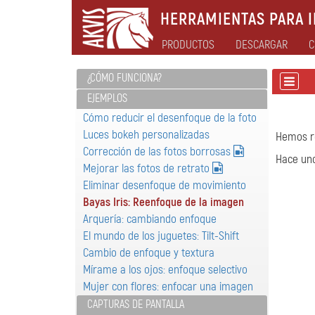
HERRAMIENTAS PARA I
PRODUCTOS
DESCARGAR
C
¿CÓMO FUNCIONA?
EJEMPLOS
Cómo reducir el desenfoque de la foto
Luces bokeh personalizadas
Hemos r
Corrección de las fotos borrosas
Hace uno
Mejorar las fotos de retrato
Eliminar desenfoque de movimiento
Bayas Iris: Reenfoque de la imagen
Arquería: cambiando enfoque
El mundo de los juguetes: Tilt-Shift
Cambio de enfoque y textura
Mírame a los ojos: enfoque selectivo
Mujer con flores: enfocar una imagen
CAPTURAS DE PANTALLA