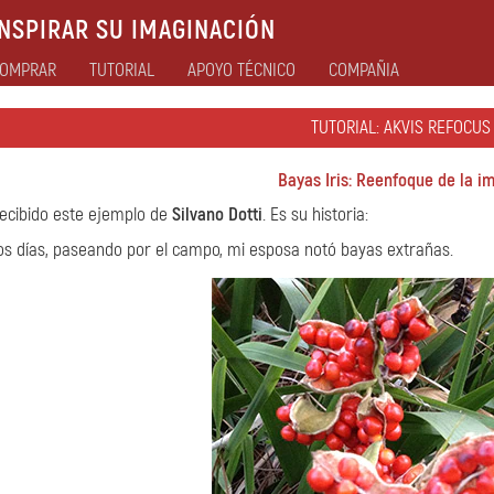
NSPIRAR SU IMAGINACIÓN
OMPRAR
TUTORIAL
APOYO TÉCNICO
COMPAÑIA
TUTORIAL: AKVIS REFOCUS 
Bayas Iris: Reenfoque de la i
ecibido este ejemplo de
Silvano Dotti
. Es su historia:
s días, paseando por el campo, mi esposa notó bayas extrañas.