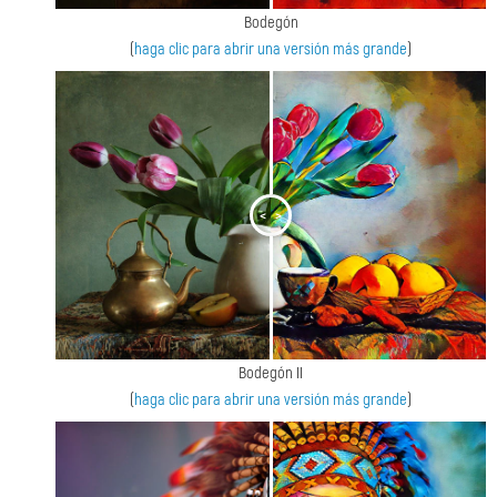
Bodegón
(
haga clic para abrir una versión más grande
)
<
>
Bodegón II
(
haga clic para abrir una versión más grande
)