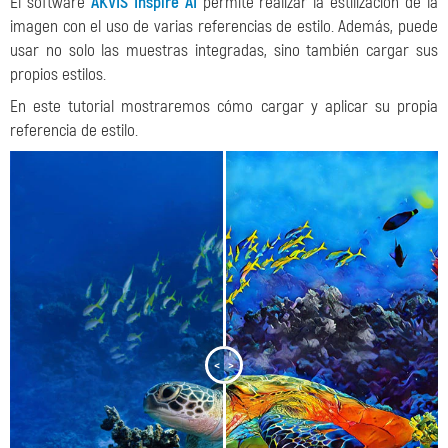
El software
AKVIS Inspire AI
permite realizar la estilización de la
imagen con el uso de varias referencias de estilo. Además, puede
usar no solo las muestras integradas, sino también cargar sus
propios estilos.
En este tutorial mostraremos cómo cargar y aplicar su propia
referencia de estilo.
<
>