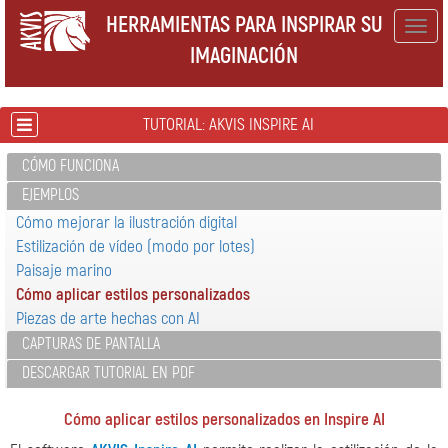
HERRAMIENTAS PARA INSPIRAR SU
Togg
IMAGINACIÓN
navig
TUTORIAL: AKVIS INSPIRE AI
CÓMO FUNCIONA
EJEMPLOS
Cómo mejorar la ilustración digital
Estilización de vídeo (modo por lotes)
Paisaje marino
Cómo aplicar estilos personalizados
Piezas de arte hechas con AI
CAPTURAS DE PANTALLA
DESCARGAR TUTORIAL EN PDF
Cómo aplicar estilos personalizados en Inspire AI