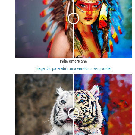
<
>
India americana
(
haga clic para abrir una versión más grande
)
<
>