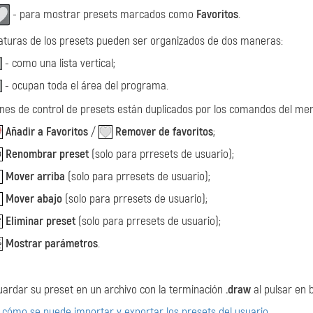
- para mostrar presets marcados como
Favoritos
.
aturas de los presets pueden ser organizados de dos maneras:
- como una lista vertical;
- ocupan toda el área del programa.
nes de control de presets están duplicados por los comandos del men
Añadir a Favoritos
/
Remover de favoritos
;
Renombrar preset
(solo para prresets de usuario);
Mover arriba
(solo para prresets de usuario);
Mover abajo
(solo para prresets de usuario);
Eliminar preset
(solo para prresets de usuario);
Mostrar parámetros
.
ardar su preset en un archivo con la terminación
.draw
al pulsar en
cómo se puede importar y exportar los presets del usuario
.