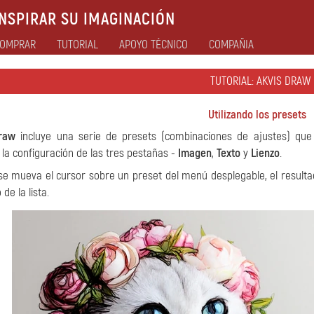
NSPIRAR SU IMAGINACIÓN
OMPRAR
TUTORIAL
APOYO TÉCNICO
COMPAÑIA
TUTORIAL: AKVIS DRAW
Utilizando los presets
raw
incluye una serie de presets (combinaciones de ajustes) que 
 la configuración de las tres pestañas -
Imagen
,
Texto
y
Lienzo
.
e mueva el cursor sobre un preset del menú desplegable, el resulta
 de la lista.