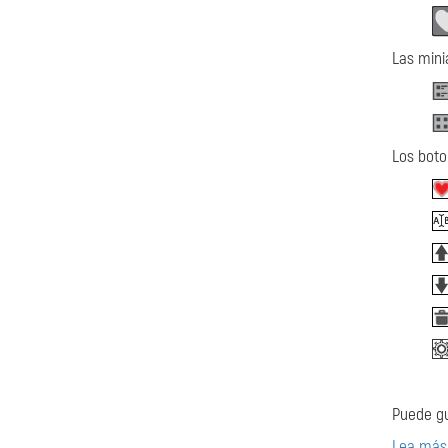
Las mini
Los boto
Puede gu
Lea más 