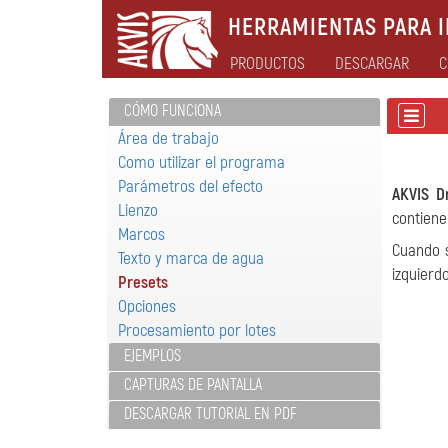
HERRAMIENTAS PARA I
PRODUCTOS
DESCARGAR
C
CÓMO FUNCIONA
Área de trabajo
Como utilizar el programa
Parámetros del efecto
AKVIS D
Lienzo
contiene
Marcos
Cuando s
Texto y marca de agua
izquierdo
Presets
Opciones
Procesamiento por lotes
EJEMPLOS
CAPTURAS DE PANTALLA
DESCARGAR TUTORIAL EN PDF