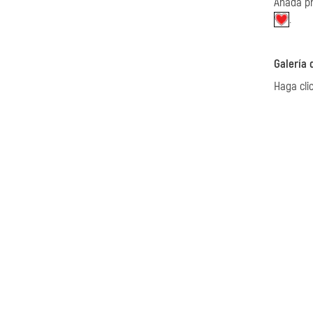
Añada p
.
Galería 
Haga cli