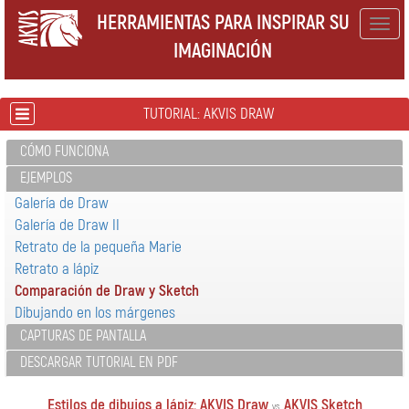
HERRAMIENTAS PARA INSPIRAR SU
Togg
IMAGINACIÓN
navig
TUTORIAL: AKVIS DRAW
CÓMO FUNCIONA
EJEMPLOS
Galería de Draw
Galería de Draw II
Retrato de la pequeña Marie
Retrato a lápiz
Comparación de Draw y Sketch
Dibujando en los márgenes
CAPTURAS DE PANTALLA
DESCARGAR TUTORIAL EN PDF
Estilos de dibujos a lápiz: AKVIS Draw
AKVIS Sketch
vs