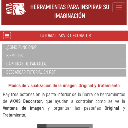
HERRAMIENTAS PARA INSPIRAR SU
Togg
IMAGINACIÓN
navig
TUTORIAL: AKVIS DECORATOR
¿CÓMO FUNCIONA?
EJEMPLOS
CAPTURAS DE PANTALLA
DESCARGAR TUTORIAL EN PDF
Modos de visualización de la imagen: Original y Tratamiento
Hay tres botones en la parte inferior de la Barra de herramientas
de
AKVIS Decorator
, que ayudan a controlar como se ve la
Ventana de imagen
y organizar las pestañas
Original
y
Tratamiento
.