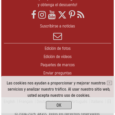
y obtenga el descuento!
Suscribirse a noticias
Edición de fotos
Edición de vídeos
Paquetes de marcos
Enviar preguntas
Actualizar
Las cookies nos ayudan a proporcionar y mejorar nuestros
servicios y analizar nuestro tráfico. Al usar nuestro sitio web,
Contáctenos
usted acepta nuestro uso de cookies.
English
|
Français
|
Deutsch
|
Español
|
Português
|
Italiano
|
日
OK
本語
|
Pусский
© 2004-2026 AKVIS. Todos los derechos reservados.