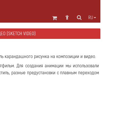
RU
О (SKETCH VIDEO)
ль карандашного рисунка на композиции и видео.
ьтфильм. Для создания анимации мы использовали
стиль, разные предустановки с плавным переходом