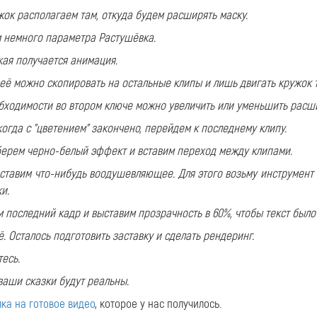
жок располагаем там, откуда будем расширять маску.
 немного параметра Растушёвка.
кая получается анимация.
её можно скопировать на остальные клипы и лишь двигать кружок т
бходимости во втором ключе можно увеличить или уменьшить расш
когда с "цветением" закончено, перейдем к последнему клипу.
берем черно-белый эффект и вставим переход между клипами.
вставим что-нибудь воодушевляющее. Для этого возьму инструмент 
и.
 последний кадр и выставим прозрачность в 60%, чтобы текст было
ё. Осталось подготовить заставку и сделать рендеринг.
есь.
ваши сказки будут реальны.
лка на готовое видео
, которое у нас получилось.