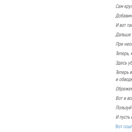
Сам кру
Добавим
И вот та
Дальше 
При нео
Теперь, 
Здесь у
Теперь 
и обводк
Обрежем
Вот и вс
Пользуйт
И пусть 
Вот ссы