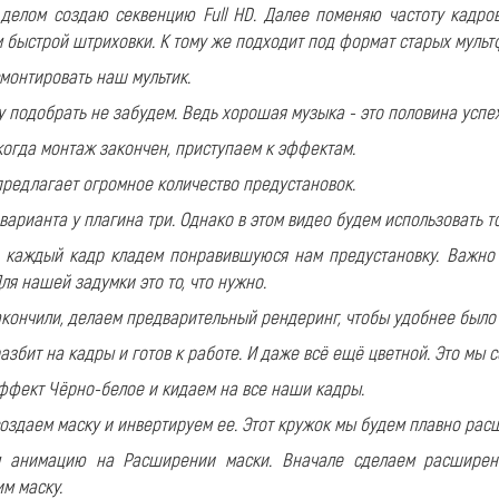
делом создаю секвенцию Full HD. Далее поменяю частоту кадров 
 быстрой штриховки. К тому же подходит под формат старых мульт
смонтировать наш мультик.
у подобрать не забудем. Ведь хорошая музыка - это половина успех
 когда монтаж закончен, приступаем к эффектам.
предлагает огромное количество предустановок.
 варианта у плагина три. Однако в этом видео будем использовать 
а каждый кадр кладем понравившуюся нам предустановку. Важно
ля нашей задумки это то, что нужно.
акончили, делаем предварительный рендеринг, чтобы удобнее было 
азбит на кадры и готов к работе. И даже всё ещё цветной. Это мы 
эффект
Чёрно-белое
и кидаем на все наши кадры.
оздаем маску и инвертируем ее. Этот кружок мы будем плавно расши
 анимацию на Расширении маски. Вначале сделаем расширени
м маску.