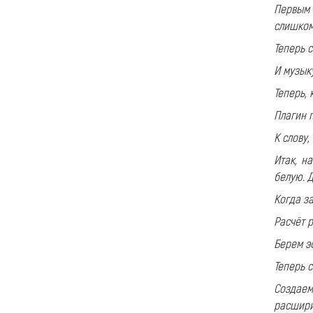
Первым 
слишком
Теперь 
И музык
Теперь,
Плагин 
К слову,
Итак, н
белую. Д
Когда з
Расчёт р
Берем 
Теперь с
Создаем
расшири