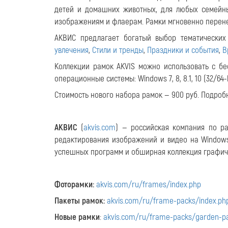
детей и домашних животных, для любых семейн
изображениям и флаерам. Рамки мгновенно перене
АКВИС предлагает богатый выбор тематических
увлечения
,
Стили и тренды
,
Праздники и события
,
В
Коллекции рамок AKVIS можно использовать с б
операционные системы: Windows 7, 8, 8.1, 10 (32/64-bit
Стоимость нового набора рамок — 900 руб. Подро
АКВИС
(
akvis.com
) — российская компания по р
редактирования изображений и видео на Windows
успешных программ и обширная коллекция графич
Фоторамки:
akvis.com/ru/frames/index.php
Пакеты рамок:
akvis.com/ru/frame-packs/index.ph
Новые рамки
:
akvis.com/ru/frame-packs/garden-p