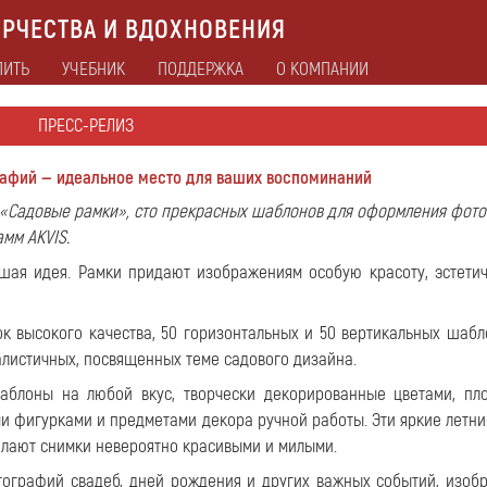
РЧЕСТВА И ВДОХНОВЕНИЯ
ПИТЬ
УЧЕБНИК
ПОДДЕРЖКА
О КОМПАНИИ
ПРЕСС-РЕЛИЗ
афий — идеальное место для ваших воспоминаний
р «Садовые рамки», сто прекрасных шаблонов для оформления фот
мм AKVIS.
ая идея. Рамки придают изображениям особую красоту, эстетич
к высокого качества, 50 горизонтальных и 50 вертикальных шабло
алистичных, посвященных теме садового дизайна.
аблоны на любой вкус, творчески декорированные цветами, пл
и фигурками и предметами декора ручной работы. Эти яркие летни
елают снимки невероятно красивыми и милыми.
ографий свадеб, дней рождения и других важных событий, изоб