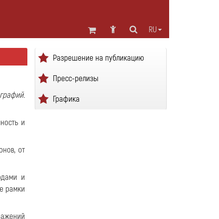
RU
Разрешение на публикацию
Пресс-релизы
ографий.
Графика
ность и
нов, от
одами и
е рамки
ражений