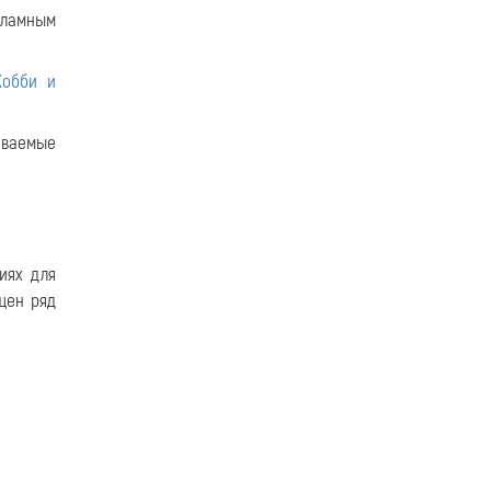
кламным
Хобби и
иваемые
иях для
щен ряд