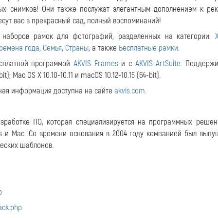
ых снимков! Они также послужат элегантным дополнением к ре
сут вас в прекрасный сад, полный воспоминаний!
 наборов рамок для фотографий, разделенных на категории:
ремена года
,
Семья
,
Страны
, а также
Бесплатные рамки
.
есплатной программой
AKVIS Frames
и с
AKVIS ArtSuite
. Поддерж
); Mac OS X 10.10-10.11 и macOS 10.12-10.15 (64-bit).
бная информация доступна на сайте
akvis.com
.
азработке ПО, которая специализируется на программных решен
 и Mac. Со времени основания в 2004 году компанией был выпу
еских шаблонов.
p
ack.php