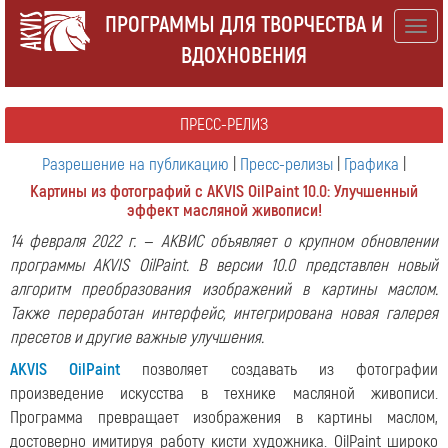
ПРОГРАММЫ ДЛЯ ТВОРЧЕСТВА И
Togg
ВДОХНОВЕНИЯ
navig
ПРЕСС-РЕЛИЗ
Разрешение на публикацию
|
Пресс-релизы
|
Графика
|
Картины из фотографий с AKVIS OilPaint 10.0: Улучшенный
эффект масляной живописи!
14 февраля 2022 г. — АКВИС объявляет о крупном обновлении
программы AKVIS OilPaint. В версии 10.0 представлен новый
алгоритм преобразования изображений в картины маслом.
Также переработан интерфейс, интегрирована новая галерея
пресетов и другие важные улучшения.
AKVIS OilPaint
позволяет создавать из фотографии
произведение искусства в технике масляной живописи.
Программа превращает изображения в картины маслом,
достоверно имитируя работу кисти художника. OilPaint широко