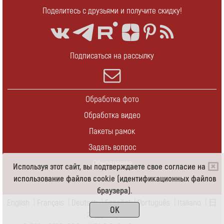
Поделитесь с друзьями и получите скидку!
Подписаться на рассылку
Обработка фото
Обработка видео
Пакеты рамок
Задать вопрос
Обновление
Используя этот сайт, вы подтверждаете свое согласие на
использование файлов cookie (идентификационных файлов
Контакты
браузера).
English
|
Français
|
Deutsch
|
Español
|
Português
|
Italiano
|
日
OK
本語
|
Pусский