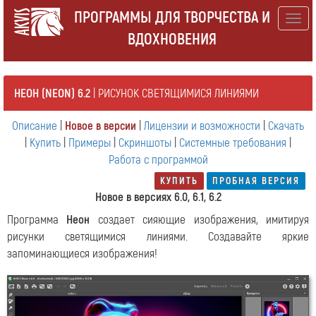
ПРОГРАММЫ ДЛЯ ТВОРЧЕСТВА И
Togg
ВДОХНОВЕНИЯ
navig
НЕОН (NEON) 6.2
| РИСУНОК СВЕТЯЩИМИСЯ ЛИНИЯМИ
Описание
|
Новое в версии
|
Лицензии и возможности
|
Скачать
|
Купить
|
Примеры
|
Скриншоты
|
Системные требования
|
Работа с программой
КУПИТЬ
ПРОБНАЯ ВЕРСИЯ
Новое в версиях 6.0, 6.1, 6.2
Программа
Неон
создает сияющие изображения, имитируя
рисунки светящимися линиями. Создавайте яркие
запоминающиеся изображения!