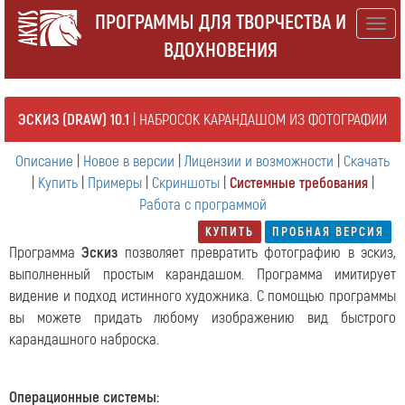
ПРОГРАММЫ ДЛЯ ТВОРЧЕСТВА И
Togg
ВДОХНОВЕНИЯ
navig
ЭСКИЗ (DRAW) 10.1
| НАБРОСОК КАРАНДАШОМ ИЗ ФОТОГРАФИИ
Описание
|
Новое в версии
|
Лицензии и возможности
|
Скачать
|
Купить
|
Примеры
|
Скриншоты
|
Системные требования
|
Работа с программой
КУПИТЬ
ПРОБНАЯ ВЕРСИЯ
Программа
Эскиз
позволяет превратить фотографию в эскиз,
выполненный простым карандашом. Программа имитирует
видение и подход истинного художника. С помощью программы
вы можете придать любому изображению вид быстрого
карандашного наброска.
Операционные системы
: