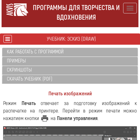
ПРОГРАММЫ ДЛЯ ТВОРЧЕСТВА И
Togg
ВДОХНОВЕНИЯ
navig
УЧЕБНИК: ЭСКИЗ (DRAW)
КАК РАБОТАТЬ С ПРОГРАММОЙ
ПРИМЕРЫ
СКРИНШОТЫ
СКАЧАТЬ УЧЕБНИК (PDF)
Печать изображений
Режим
Печать
отвечает за подготовку изображений к
распечатке на принтере. Перейти в режим печати можно
нажатием кнопки
на
Панели управления
.