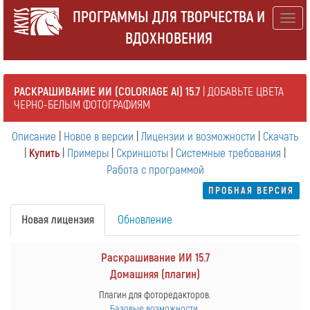
ПРОГРАММЫ ДЛЯ ТВОРЧЕСТВА И
Togg
ВДОХНОВЕНИЯ
navig
РАСКРАШИВАНИЕ ИИ (COLORIAGE AI) 15.7
| ДОБАВЬТЕ ЦВЕТА
ЧЕРНО-БЕЛЫМ ФОТОГРАФИЯМ
Описание
|
Новое в версии
|
Лицензии и возможности
|
Скачать
|
Купить
|
Примеры
|
Скриншоты
|
Системные требования
|
Работа с программой
ПРОБНАЯ ВЕРСИЯ
Новая лицензия
Обновление
Раскрашивание ИИ 15.7
Домашняя (плагин)
Плагин для фоторедакторов.
Базовые возможности
.