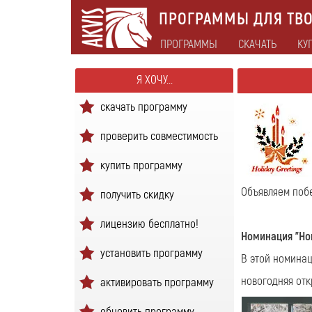
ПРОГРАММЫ ДЛЯ ТВО
ПРОГРАММЫ
СКАЧАТЬ
КУ
Я ХОЧУ...
скачать программу
проверить совместимость
купить программу
Объявляем поб
получить скидку
лицензию бесплатно!
Номинация "Но
установить программу
В этой номинац
новогодняя от
активировать программу
обновить программу