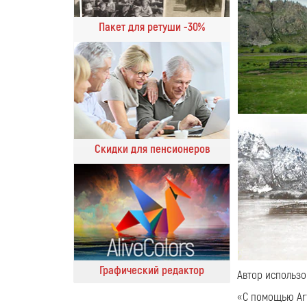
Пакет для ретуши -30%
Скидки для пенсионеров
Графический редактор
Автор использо
«C помощью Art