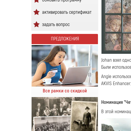
активировать сертификат
задать вопрос
ПРЕДЛОЖЕНИЯ
Johan взял одн
Были использов
Angie использ
AKVIS Enhancer,
Все рамки со скидкой
Номинация "Че
В этой номина