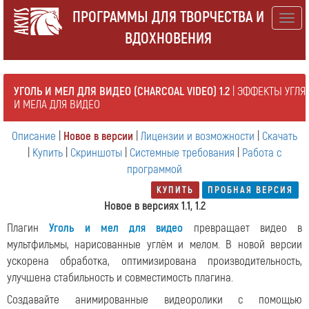
ПРОГРАММЫ ДЛЯ ТВОРЧЕСТВА И
Togg
ВДОХНОВЕНИЯ
navig
УГОЛЬ И МЕЛ ДЛЯ ВИДЕО (CHARCOAL VIDEO) 1.2
| ЭФФЕКТЫ УГЛЯ
И МЕЛА ДЛЯ ВИДЕО
Описание
|
Новое в версии
|
Лицензии и возможности
|
Скачать
|
Купить
|
Скриншоты
|
Системные требования
|
Работа с
программой
КУПИТЬ
ПРОБНАЯ ВЕРСИЯ
Новое в версиях 1.1, 1.2
Плагин
Уголь и мел для видео
превращает видео в
мультфильмы, нарисованные углём и мелом. В новой версии
ускорена обработка, оптимизирована производительность,
улучшена стабильность и совместимость плагина.
Создавайте анимированные видеоролики с помощью