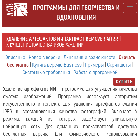
ПРОГРАММЫ ДЛЯ ТВОРЧЕСТВА И
Togg
ВДОХНОВЕНИЯ
navig
УДАЛЕНИЕ АРТЕФАКТОВ ИИ (ARTIFACT REMOVER AI) 3.3
|
УЛУЧШЕНИЕ КАЧЕСТВА ИЗОБРАЖЕНИЙ
Описание
|
Новое в версии
|
Лицензии и возможности
|
Скачать
бесплатно
|
Купить версию Business
|
Примеры
|
Скриншоты
|
Системные требования
|
Работа с программой
КУПИТЬ
Удаление артефактов ИИ
— программа для улучшения качества
сжатых изображений. Программа использует алгоритмы
искусственного интеллекта для удаления артефактов сжатия
JPEG и восстановления качества фотографий. Включает 4
режима, каждый из которых задействует уникальную
нейронную сеть. Для домашних пользователей доступна
бесплатная версия. Для коммерческого использования