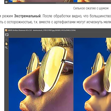
Сильное сжатие с шумом
м режим
Экстремальный
. После обработки видно, что большинств
ь с осторожностью, т.к. вместе с артефактами могут исчезнуть мел