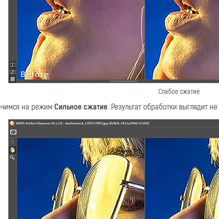
Слабое сжатие
чимся на режим
Сильное сжатие
. Результат обработки выглядит н