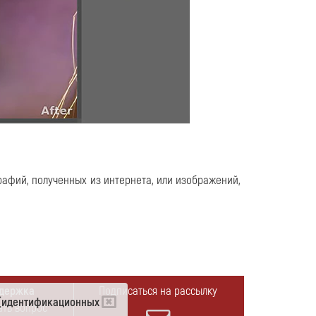
афий, полученных из интернета
, или изображений,
держка
Подписаться на рассылку
e (идентификационных
ать вопрос