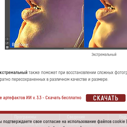
Экстремальный
кстремальный
также поможет при восстановлении сложных фотогр
ратно пересохраненных в различном качестве и размере.
е артефактов ИИ v. 3.3 - Скачать бесплатно
Программы
Сведения
Под
 вы подтверждаете свое согласие на использование файлов cooki
Обработка фото
Совместимость
Зад