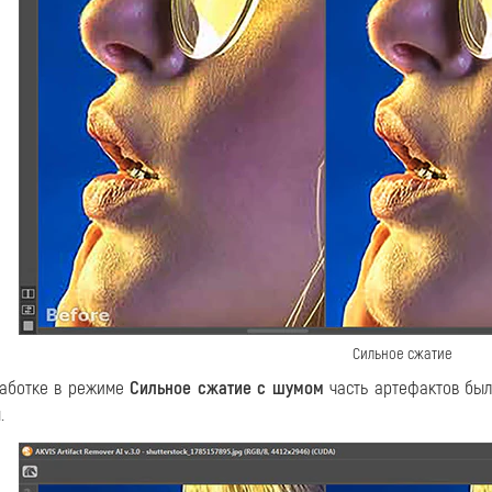
Сильное сжатие
аботке в режиме
Сильное сжатие с шумом
часть артефактов была
.