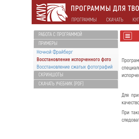
ПРОГРАММЫ ДЛЯ ТВО
ПРОГРАММЫ
СКАЧАТЬ
КУ
РАБОТА С ПРОГРАММОЙ
ПРИМЕРЫ
Ночной Фрайберг
Восстановление испорченного фото
Програ
Восстановление сжатых фотографий
специал
СКРИНШОТЫ
испорче
СКАЧАТЬ УЧЕБНИК (PDF)
Для пр
качество
При так
следова