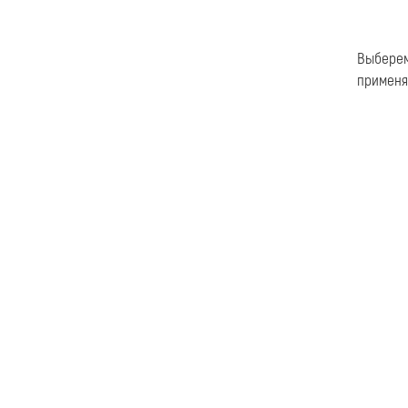
Выбере
применят