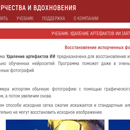
РЧЕСТВА И ВДОХНОВЕНИЯ
ПИТЬ
УЧЕБНИК
ПОДДЕРЖКА
О КОМПАНИИ
УЧЕБНИК: УДАЛЕНИЕ АРТЕФАКТОВ ИИ (ART
Восстановление испорченных ф
мма
Удаление артефактов ИИ
предназначена для восстановления 
ьно обученных нейросетей. Программа поможет даже в очень 
нных фотографий.
имера испортим обычную фотографию с помощью графического
м, а потом увеличим снова.
ом способе исходная сетка сжатия искажается и стандартные ал
тельно не могут восстановить исходное изображение.