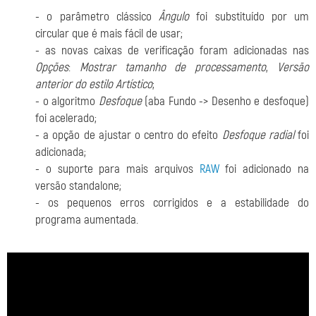
- o parâmetro clássico
Ângulo
foi substituído por um
circular que é mais fácil de usar;
- as novas caixas de verificação foram adicionadas nas
Opções
:
Mostrar tamanho de processamento
,
Versão
anterior do estilo Artístico
;
- o algoritmo
Desfoque
(aba Fundo -> Desenho e desfoque)
foi acelerado;
- a opção de ajustar o centro do efeito
Desfoque radial
foi
adicionada;
- o suporte para mais arquivos
RAW
foi adicionado na
versão standalone;
- os pequenos erros corrigidos e a estabilidade do
programa aumentada.