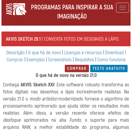
PROGRAMAS PARA INSPIRAR A SUA
Togg
IMAGINAÇÃO
navig
AKVIS SKETCH 28.1
| CONVERTA FOTOS EM DESENHOS A LÁPIS
Descrição
|
O que há de novo
|
Licenças e recursos
|
Download
|
Comprar
|
Exemplos
|
Screenshots
|
Requisitos
|
Como funciona
COMPRAR
TESTE GRATUITO
O que há de novo na versão 21.0
Conheça
AKVIS Sketch XXI
! Este software robusto transforma as
fotos digitais nas desenhos a lápis incrivelmente realistas. Na
versão 21.0 o
modo artístico
modernizado fornece o algoritmo de
processamento aprimorado que ajuda obter os resultados mais
realistas. Além disso, a versão recente oferece efeitos de
desfoque
aprimorados na aba
Fundo
, o suporte para mais
arquivos RAW, a melhor estabilidade do programa, algumas