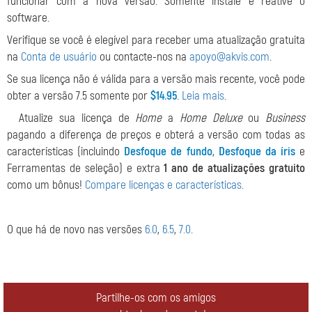
funcionar com a nova versão. Somente instale e reative o
software.
Verifique se você é elegível para receber uma atualização gratuita
na
Conta de usuário
ou contacte-nos na
apoyo@akvis.com
.
Se sua licença não é válida para a versão mais recente, você pode
obter a versão 7.5 somente por
$14.95
.
Leia mais
.
Atualize sua licença de
Home
a
Home Deluxe
ou
Business
pagando a diferença de preços e obterá a versão com todas as
características (incluindo
Desfoque de fundo
,
Desfoque da íris
e
Ferramentas de seleção) e extra
1 ano de atualizações gratuito
como um bônus!
Compare licenças e características
.
O que há de novo nas versões
6.0
,
6.5
,
7.0
.
Partilhe-os com os amigos