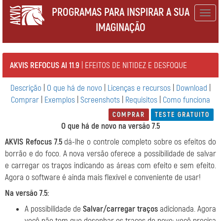
PROGRAMAS PARA INSPIRAR A SUA
Togg
IMAGINAÇÃO
navig
AKVIS REFOCUS AI 11.9
| EFEITOS DE NITIDEZ E DESFOQUE
Descrição
|
O que há de novo
|
Licenças e recursos
|
Download
|
Comprar
|
Exemplos
|
Screenshots
|
Requisitos
|
Como funciona
COMPRAR
TESTE GRATUITO
O que há de novo na versão 7.5
AKVIS Refocus 7.5
dá-lhe o controle completo sobre os efeitos do
borrão e do foco. A nova versão oferece a possibilidade de salvar
e carregar os traços indicando as áreas com efeito e sem efeito.
Agora o software é ainda mais flexível e conveniente de usar!
Na versão 7.5:
A possibilidade de
Salvar/carregar traços
adicionada. Agora
você não tem que desenhar os traços de novo; você precisa