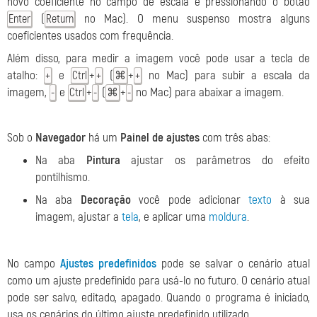
novo coeficiente no campo de escala e pressionando o botão
(
no Mac). O menu suspenso mostra alguns
Enter
Return
coeficientes usados com frequência.
Além disso, para medir a imagem você pode usar a tecla de
atalho:
e
+
(
+
no Mac) para subir a escala da
+
Ctrl
+
⌘
+
imagem,
e
+
(
+
no Mac) para abaixar a imagem.
-
Ctrl
-
⌘
-
Sob o
Navegador
há um
Painel de ajustes
com três abas:
Na aba
Pintura
ajustar os parâmetros do efeito
pontilhismo.
Na aba
Decoração
você pode adicionar
texto
à sua
imagem, ajustar a
tela
, e aplicar uma
moldura
.
No campo
Ajustes predefinidos
pode se salvar o cenário atual
como um ajuste predefinido para usá-lo no futuro. O cenário atual
pode ser salvo, editado, apagado. Quando o programa é iniciado,
usa os cenários do último ajuste predefinido utilizado.