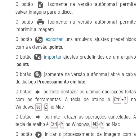
O botão
(somente na versão autônoma) permite
salvar imagens para o disco.
O botão
(somente na versão autônoma) permite
imprimir a imagem.
O botão
exportar
uns arquivos ajustes predefinidos
com a extensão
.points
.
O botão
importar
ajustes predefinidos de um arquivo
.points
.
O botão
(somente na versão autônoma) abre a caixa
de diálogo
Processamento em lote
.
O botão
permite desfazer as últimas operações feitas
com as ferramentas. A tecla de atalho é
+
no
Ctrl
Z
Windows,
+
no Mac.
⌘
Z
O botão
permite refazer as operações canceladas. A
tecla de atalho é
+
no Windows,
+
no Mac.
Ctrl
Y
⌘
Y
O botão
iniciar o processamento da imagem com a