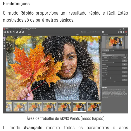
Predefinições
.
O modo
Rápido
proporciona um resultado rápido e fácil. Estão
mostrados só os parámetros básicos.
Àrea de trabalho do AKVIS Points (modo Rápido)
O modo
Avançado
mostra todos os parámetros e abas