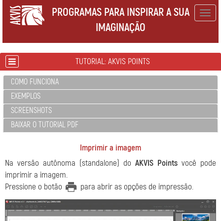
PROGRAMAS PARA INSPIRAR A SUA
Togg
IMAGINAÇÃO
navig
TUTORIAL: AKVIS POINTS
COMO FUNCIONA
EXEMPLOS
SCREENSHOTS
BAIXAR O TUTORIAL PDF
Imprimir a imagem
Na versão autônoma (standalone) do
AKVIS Points
você pode
imprimir a imagem.
Pressione o botão
para abrir as opções de impressão.