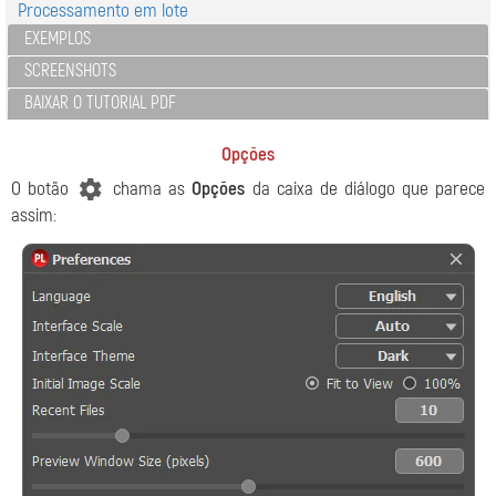
Processamento em lote
EXEMPLOS
SCREENSHOTS
BAIXAR O TUTORIAL PDF
Opções
O botão
chama as
Opções
da caixa de diálogo que parece
assim: