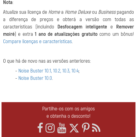
Nota
:
Atualize sua licença de
Home
a
Home Deluxe
ou
Business
pagando
a diferença de preços e obterá a versão com todas as
características (incluindo
Desfocagem inteligente
e
Remover
moiré
) e extra
1 ano de atualizações gratuito
como um bônus!
Compare licenças e características
.
O que há de novo nas as versões anteriores:
-
Noise Buster 10.1, 10.2, 10.3, 10.4
;
-
Noise Buster 10.0
.
Partilhe-os com os amigos
e obtenha o desconto!