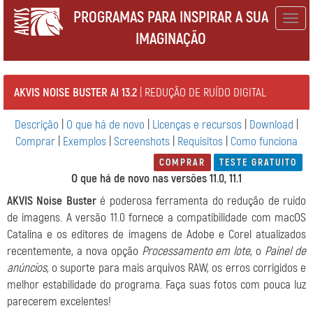
PROGRAMAS PARA INSPIRAR A SUA
Togg
IMAGINAÇÃO
navig
AKVIS NOISE BUSTER AI 13.2
| REDUÇÃO DE RUÍDO DIGITAL
Descrição
|
O que há de novo
|
Licenças e recursos
|
Download
|
Comprar
|
Exemplos
|
Screenshots
|
Requisitos
|
Como funciona
COMPRAR
TESTE GRATUITO
O que há de novo nas versões 11.0, 11.1
AKVIS Noise Buster
é poderosa ferramenta do redução de ruído
de imagens. A versão 11.0 fornece a compatibilidade com macOS
Catalina e os editores de imagens de Adobe e Corel atualizados
recentemente, a nova opção
Processamento em lote
, o
Painel de
anúncios
, o suporte para mais arquivos RAW, os erros corrigidos e
melhor estabilidade do programa. Faça suas fotos com pouca luz
parecerem excelentes!