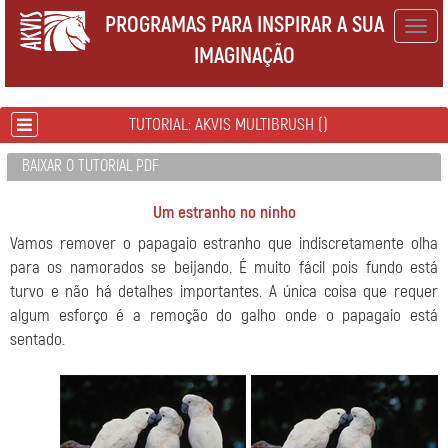
PROGRAMAS PARA INSPIRAR A SUA
Togg
IMAGINAÇÃO
navig
TUTORIAL: AKVIS MULTIBRUSH ()
BAIXAR O TUTORIAL PDF
Um estranho no ninho
Vamos remover o papagaio
estranho que indiscretamente olha
para os namorados se beijando. É muito fácil pois fundo está
turvo e não há detalhes importantes. A única coisa que requer
algum esforço é a remoção do galho onde o papagaio está
sentado.