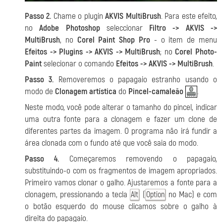
Passo 2.
Chame o plugin
AKVIS MultiBrush
. Para este efeito,
no
Adobe Photoshop
seleccionar
Filtro -> AKVIS ->
MultiBrush
, no
Corel Paint Shop Pro
- o item de menu
Efeitos -> Plugins -> AKVIS -> MultiBrush
; no
Corel Photo-
Paint
selecionar o comando
Efeitos -> AKVIS -> MultiBrush
.
Passo 3.
Removeremos o papagaio estranho usando o
modo de
Clonagem artística
do
Pincel-camaleão
.
Neste modo, você pode alterar o tamanho do pincel, indicar
uma outra fonte para a clonagem e fazer um clone de
diferentes partes da imagem. O programa não irá fundir a
área clonada com o fundo até que você saia do modo.
Passo 4.
Começaremos removendo o papagaio,
substituindo-o com os fragmentos de imagem apropriados.
Primeiro vamos clonar o galho. Ajustaremos a fonte para a
clonagem, pressionando a tecla
(
no Mac) e com
Alt
Option
o botão esquerdo do mouse clicamos sobre o galho à
direita do papagaio.