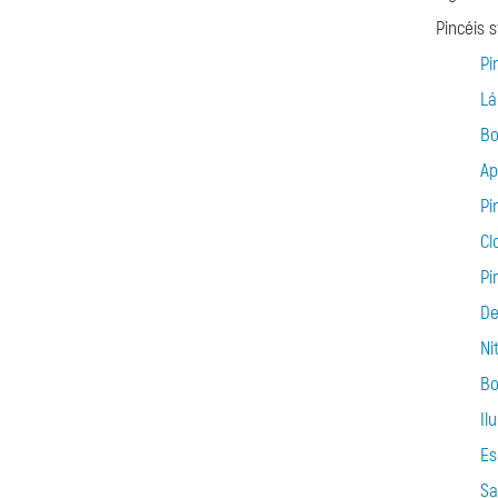
Pincéis 
Pi
Lá
Bo
Ap
Pi
Cl
Pi
De
Ni
Bo
Il
Es
Sa