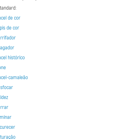
standard:
ncel de cor
pis de cor
rrifador
agador
ncel histórico
one
ncel-camaleão
sfocar
tidez
rrar
uminar
curecer
turação