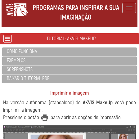
PROGRAMAS PARA INSPIRAR A SUA
Togg
IMAGINAÇÃO
navig
TUTORIAL: AKVIS MAKEUP
COMO FUNCIONA
EXEMPLOS
SCREENSHOTS
BAIXAR O TUTORIAL PDF
Imprimir a imagem
Na versão autônoma (standalone) do
AKVIS MakeUp
você pode
imprimir a imagem.
Pressione o botão
para abrir as opções de impressão.