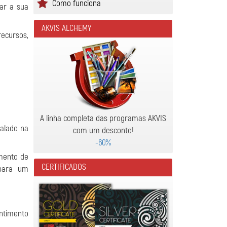
Como funciona
ar a sua
AKVIS ALCHEMY
ecursos,
A linha completa das programas AKVIS
talado na
com um desconto!
-60%
mento de
CERTIFICADOS
 para um
entimento