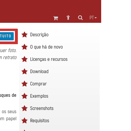
PT
Descrição
TUITO
O que há de novo
uer foto.
m retrato
Licenças e recursos
Download
Comprar
sques de
Exemplos
Screenshots
r os seus
um papel
Requisitos