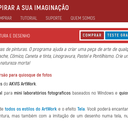
IRAR A SUA IMAGINAÇÃO
MPRAR
TUTORIAL
SUPORTE
QUEM SOMOS
NTURA E DESENHO
COMPRAR
TESTE GRA
cas de pinturas. O programa ajuda a criar uma peça de arte de qualq
che, Cômico, Caneta e tinta, Linogravura, Pastel e Pontilhismo. Crie u
 natureza morta!
rsão para quiosque de fotos
os
do
AKVIS ArtWork
.
al
para
mini laboratórios fotograficos
baseados no Windows e
quio
 de
todos os estilos do ArtWork
e o efeito
Tela
. Você poderá encanta
pintura, mas também com a imitação de um desenho numa tela, n