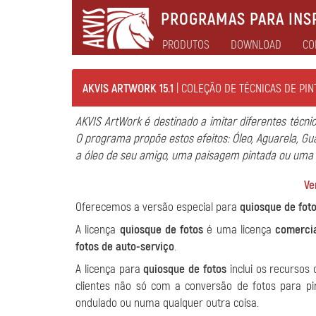
PROGRAMAS PARA INSP
PRODUTOS
DOWNLOAD
CO
AKVIS ARTWORK 15.1
| COLEÇÃO DE TÉCNICAS DE PI
AKVIS ArtWork é destinado a imitar diferentes técni
O programa propõe estos efeitos: Óleo, Aguarela, Gua
a óleo de seu amigo, uma paisagem pintada ou uma
Ve
Oferecemos a versão especial para
quiosque de fot
A licença
quiosque de fotos
é uma licença
comerci
fotos de auto-serviço
.
A licença para
quiosque de fotos
inclui os recursos
clientes não só com a conversão de fotos para 
ondulado ou numa qualquer outra coisa.