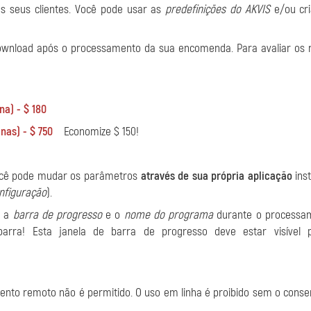
s seus clientes. Você pode usar as
predefinições do AKVIS
e/ou cri
ownload após o processamento da sua encomenda. Para avaliar os r
na) - $ 180
nas) - $ 750
Economize $ 150!
 você pode mudar os parâmetros
através de sua própria aplicação
ins
nfiguração
).
m a
barra de progresso
e o
nome do programa
durante o processa
arra! Esta janela de barra de progresso deve estar visível
ento remoto não é permitido. O uso em linha é proibido sem o cons