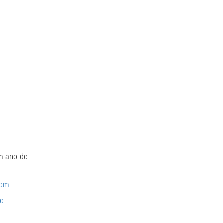
m ano de
com
.
ão
.