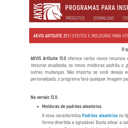
PROGRAMAS PARA INSP
PRODUTOS
DOWNLOAD
CO
AKVIS ARTSUITE 21.1
| EFEITOS E MOLDURAS PARA FO
O q
AKVIS ArtSuite 13.0
oferece vários novos recursos 
texturas
atualizada, os novos molduras padrão, o
g
outras mudanças. Não importa se você deseja en
personalizado, o programa fará qualquer imagem par
Na versão 13.0:
Molduras de padrões aleatórios
A nova característica
Padrões aleatórios
no t
forma divertida e agradável. Basta ativar a 