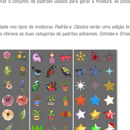
erar o conjunto de padrões usados para gerar a moldura. As possi
idade nos tipos de molduras
Padrão
e
Clássica
serão uma adição bri
ão oferece as duas categorias de padrões adicionais:
Estrelas
e
Orna