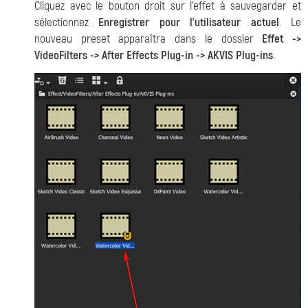
Cliquez avec le bouton droit sur l'effet à sauvegarder et
sélectionnez
Enregistrer pour l'utilisateur actuel
. Le
nouveau preset apparaîtra dans le dossier
Effet ->
VideoFilters -> After Effects Plug-in -> AKVIS Plug-ins
.