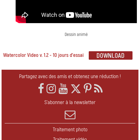
Dessin animé
Watercolor Video v. 1.2 - 10 jours d'essai
Partagez avec des amis et obtenez une réduction !
S'abonner à la newsletter
Traitement photo
Traitement vidéo