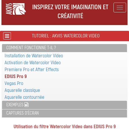
INSPIREZ VOTRE IMAGINATION ET
Togg
CRÉATIVITÉ
navig
TUTORIEL : AKVIS WATERCOLOR VIDEO
COMMENT FONCTIONNE T-IL ?
Installation de Watercolor Video
Activation de Watercolor Video
Premiere Pro et After Effects
EDIUS Pro 9
Vegas Pro
Aquarelle classique
Aquarelle contournée
EXEMPLES
CAPTURES D'ÉCRAN
Utilisation du filtre Watercolor Video dans EDIUS Pro 9