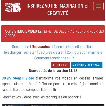
INSPIREZ VOTRE IMAGINATION ET
Togg
CRÉATIVITÉ
navig
AKVIS STENCIL VIDEO 1.2
| EFFET DE DESSIN AU POCHOIR POUR LES
VIDÉOS
Description
|
Nouveautés
|
Licences et fonctionnalités
|
Télécharger
|
Acheter
|
Captures d'écran
|
Configuration minimale
|
Comment fonctionne t-il ?
ACHETER
VERSION D'ESSAI
Nouveautés de la version 1.1, 1.2
AKVIS Stencil Video
transforme vos vidéos en dessins animés
spectaculaires grâce à l'effet de pochoir. La mise à jour améliore
la stabilité et la compatibilité du filtre.
Modifiez vos vidéos avec les techniques du pochoir !