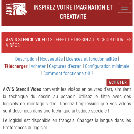
INSPIREZ VOTRE IMAGINATION ET
Togg
CRÉATIVITÉ
navig
AKVIS STENCIL VIDEO 1.2
| EFFET DE DESSIN AU POCHOIR POUR LES
VIDÉOS
Description
|
Nouveautés
|
Licences et fonctionnalités
|
Télécharger
|
Acheter
|
Captures d'écran
|
Configuration minimale
|
Comment fonctionne t-il ?
ACHETER
AKVIS Stencil Video
convertit les vidéos en œuvres d'art, simulant
la technique du dessin au pochoir. Utilisez le filtre avec des
logiciels de montage vidéo. Donnez l'impression que vos vidéos
sont dessinées dans une technique artistique spéciale !
Le logiciel est disponible en français. Changez la langue dans les
Préférences du logiciel.