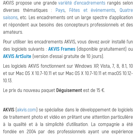
AKVIS propose une grande
variété d'encadrements
rangés selon
diverses thématiques :
Pays
,
Fêtes et événements
,
Quatre
saisons
, etc. Les encadrements ont un large spectre d'application
et répondent aux besoins des concepteurs professionnels et des
amateurs.
Pour utiliser les encadrements AKVIS, vous devez avoir installé l'un
des logiciels suivants :
AKVIS Frames
(disponible gratuitement) ou
AKVIS ArtSuite
(version d'essai gratuite de 10 jours).
Les logiciels AKVIS fonctionnent sur Windows XP, Vista, 7, 8, 8.1, 10
et sur Mac OS X 10.7-10.11 et sur Mac OS X 10.7-10.11 et macOS 10.12-
10.13.
Le prix du nouveau paquet
Déguisement
est de 15 €.
AKVIS
(
akvis.com
) se spécialise dans le développement de logiciels
de traitement photo et vidéo en prêtant une attention particulière
à la qualité et à la simplicité d'utilisation. La compagnie a été
fondée en 2004 par des professionnels ayant une expérience