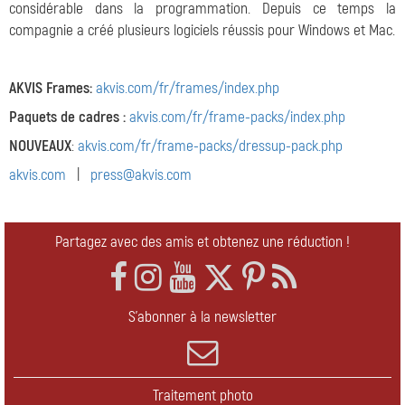
considérable dans la programmation. Depuis ce temps la
compagnie a créé plusieurs logiciels réussis pour Windows et Mac.
AKVIS Frames:
akvis.com/fr/frames/index.php
Paquets de cadres :
akvis.com/fr/frame-packs/index.php
NOUVEAUX
:
akvis.com/fr/frame-packs/dressup-pack.php
akvis.com
|
press@akvis.com
Partagez avec des amis et obtenez une réduction !
S'abonner à la newsletter
Traitement photo