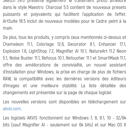
Sketch 24.0 présente également le traitement photo amélioré
dans le style Maestro. Charcoal 5.5 contient de nouveaux presets
puissants et polyvalents qui facilitent l'application de l'effet.
ArtSuite 18.5 inclut de nouveaux modèles pour le Cadre peint à la
main.
De plus, tous les produits, y compris ceux mentionnés ci-dessus et
Chameleon 11.1, Coloriage 12.6, Decorator 8.1, Enhancer 17.1,
Explosion 1.6, LightShop 7.2, Magnifier AI 10.1, NatureArt 11.2 Neon
5.1, Noise Buster 11.1, Refocus 10.1, Retoucher 11.1 et SmartMask 11.1,
offre des améliorations de convivialité, un nouvel assistant
d'installation pour Windows, la prise en charge de plus de fichiers
RAW, la compatibilité avec les dernières versions des éditeurs
d'images et une meilleure stabilité. La liste détaillée des
changements est présentée sur la page de chaque logiciel.
Les nouvelles versions sont disponibles en téléchargement sur
akvis.com
.
Les logiciels AKVIS fonctionnent sur Windows 7, 8, 8.1, 10 - 32/64
bits (sauf Magnifier AI - seulement sur 64 bits) et sur Mac OS X