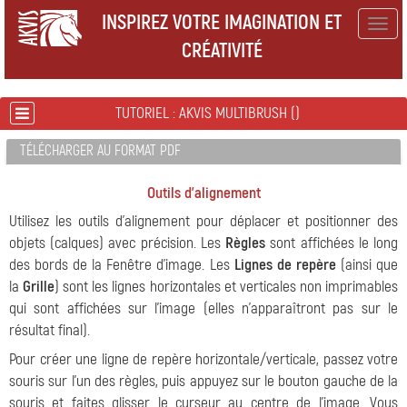
INSPIREZ VOTRE IMAGINATION ET
Togg
CRÉATIVITÉ
navig
TUTORIEL : AKVIS MULTIBRUSH ()
TÉLÉCHARGER AU FORMAT PDF
Outils d'alignement
Utilisez les outils d'alignement pour déplacer et positionner des
objets (calques) avec précision. Les
Règles
sont affichées le long
des bords de la Fenêtre d'image. Les
Lignes de repère
(ainsi que
la
Grille
) sont les lignes horizontales et verticales non imprimables
qui sont affichées sur l'image (elles n'apparaîtront pas sur le
résultat final).
Pour créer une ligne de repère horizontale/verticale, passez votre
souris sur l'un des règles, puis appuyez sur le bouton gauche de la
souris et faites glisser le curseur au centre de l'image. Vous