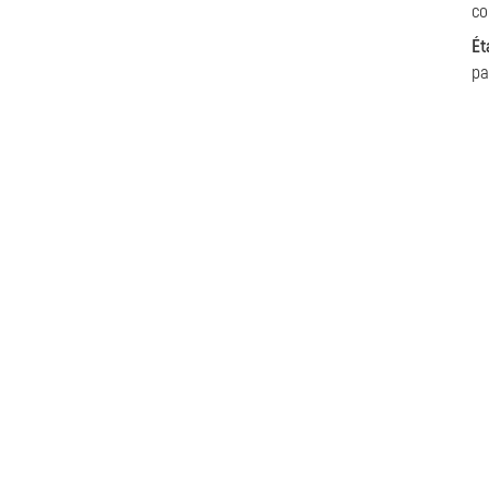
co
Ét
pa