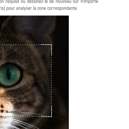
ition requise ou dessinez-le de nouveau sur n'importe
ris) pour analyser la zone correspondante.