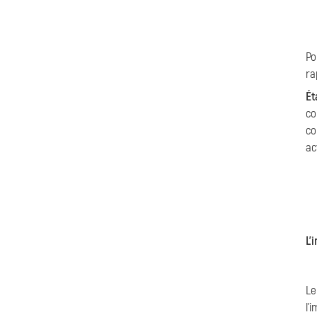
Po
ra
Ét
co
co
ac
L'
Le
l'