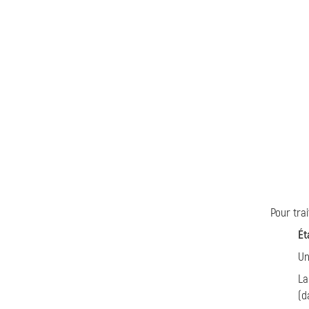
Pour tra
Ét
Un
La
(d