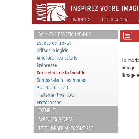
INSPIREZ VOTRE IMAGI
PRODUITS
TÉLÉCHARGER
A
COMMENT FONCTIONNE-T-IL?
Espace de travail
Utiliser le logiciel
Améliorer les détails
Le mod
Prépresse
l'image.
Correction de la tonalité
l'image 
Comparaison des modes
Post-traitement
Traitement par lots
Préférences
EXEMPLES
CAPTURES D'ÉCRAN
TÉLÉCHARGER AU FORMAT PDF