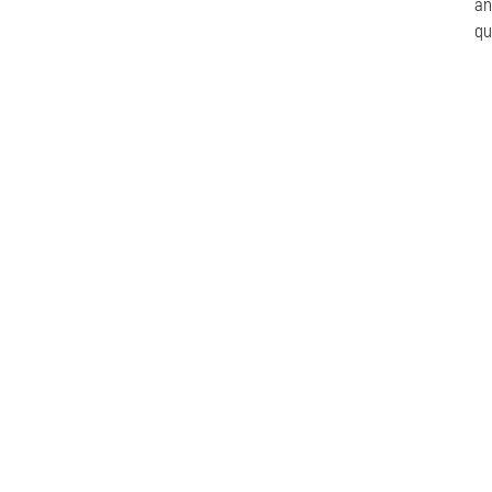
an
qu