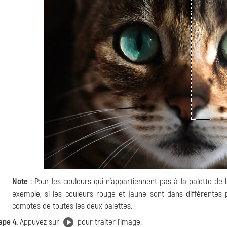
Note :
Pour les couleurs qui n'appartiennent pas à la palette de 
exemple, si les couleurs rouge et jaune sont dans différentes 
comptes de toutes les deux palettes.
ape 4.
Appuyez sur
pour traiter l'image.