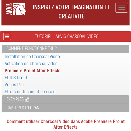
INSPIREZ VOTRE IMAGINATION ET
Togg
CRÉATIVITÉ
navig
TUTORIEL : AKVIS CHARCOAL VIDEO
COMMENT FONCTIONNE T-IL ?
Installation de Charcoal Video
Activation de Charcoal Video
Premiere Pro et After Effects
EDIUS Pro 9
Vegas Pro
Effets de fusain et de craie
EXEMPLES
CAPTURES D'ÉCRAN
Comment utiliser Charcoal Video dans Adobe Premiere Pro et
After Effects