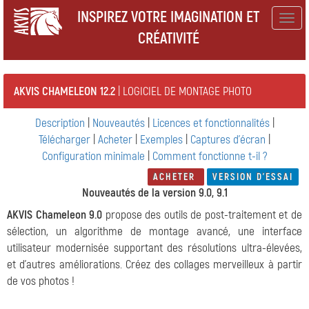
INSPIREZ VOTRE IMAGINATION ET
Togg
CRÉATIVITÉ
navig
AKVIS CHAMELEON 12.2
| LOGICIEL DE MONTAGE PHOTO
Description
|
Nouveautés
|
Licences et fonctionnalités
|
Télécharger
|
Acheter
|
Exemples
|
Captures d'écran
|
Configuration minimale
|
Comment fonctionne t-il ?
ACHETER
VERSION D'ESSAI
Nouveautés de la version 9.0, 9.1
AKVIS Chameleon 9.0
propose des outils de post-traitement et de
sélection, un algorithme de montage avancé, une interface
utilisateur modernisée supportant des résolutions ultra-élevées,
et d'autres améliorations. Créez des collages merveilleux à partir
de vos photos !