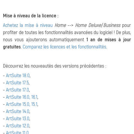
Mise à niveau de la licence :
Achetez la mise à niveau
Home
-->
Home Deluxe
/
Business
pour
profiter de toutes les fonctionnalités avancées du logiciel ! De plus,
nous vous ajouterons automatiquement
1 an de mises à jour
gratuites
.
Comparez les licences et les fonctionnalités
.
Découvrez les nouveautés des versions précédentes :
-
ArtSuite 18.0
,
-
ArtSuite 17.5
,
-
ArtSuite 17.0
,
-
ArtSuite 16.0, 16.1
,
-
ArtSuite 15.0, 15.1
,
-
ArtSuite 14.0
,
-
ArtSuite 13.0
,
-
ArtSuite 12.0
,
-
ArtSuite 11.0
.