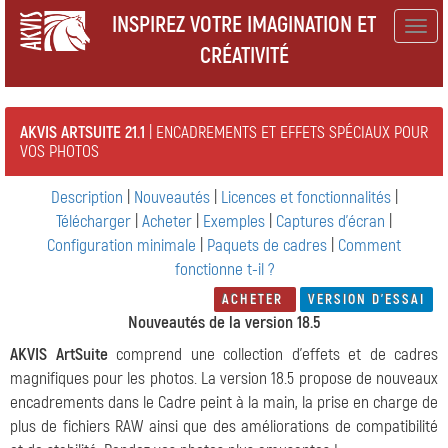
INSPIREZ VOTRE IMAGINATION ET
Togg
CRÉATIVITÉ
navig
AKVIS ARTSUITE 21.1
| ENCADREMENTS ET EFFETS SPÉCIAUX POUR
VOS PHOTOS
Description
|
Nouveautés
|
Licences et fonctionnalités
|
Télécharger
|
Acheter
|
Exemples
|
Captures d'écran
|
Configuration minimale
|
Paquets de cadres
|
Comment
fonctionne t-il ?
ACHETER
VERSION D'ESSAI
Nouveautés de la version 18.5
AKVIS ArtSuite
comprend une collection d'effets et de cadres
magnifiques pour les photos. La version 18.5 propose de nouveaux
encadrements dans le Сadre peint à la main, la prise en charge de
plus de fichiers RAW ainsi que des améliorations de compatibilité