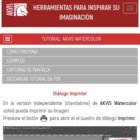
HERRAMIENTAS PARA INSPIRAR SU
Togg
IMAGINACIÓN
navig
TUTORIAL: AKVIS WATERCOLOR
CÓMO FUNCIONA
EJEMPLOS
CAPTURAS DE PANTALLA
DESCARGAR TUTORIAL EN PDF
Diálogo Imprimir
En la version independiente (standalone) de
AKVIS Watercolor
usted puede imprimir su imagen.
Presione el botón
para abrir el el cuadro de diálogo
Imprimir
.