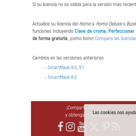
Si su licencia no es válida para la versión más reci
Actualice su licencia del
Home
a
Home Deluxe
o
Busi
funciones incluyendo
Clave de croma
,
Perfeccionar
de forma gratuita
, ¡como bono!
Compare las licencias
Cambios en las versiones anteriores:
-
SmartMask 9.0, 9.1
-
SmartMask 8.0
¡Comparta con amigos
Las cookies nos ayuda
y obtenga el descuento!