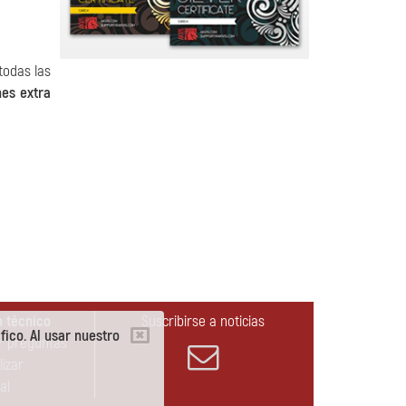
todas las
nes extra
 técnico
Suscribirse a noticias
fico. Al usar nuestro
r preguntas
lizar
al