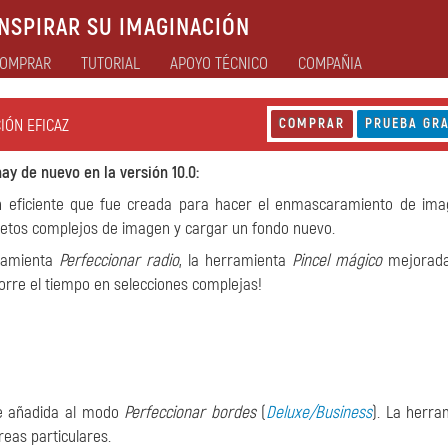
NSPIRAR SU IMAGINACIÓN
OMPRAR
TUTORIAL
APOYO TÉCNICO
COMPAÑIA
IÓN EFICAZ
COMPRAR
PRUEBA GRA
ay de nuevo en la versión 10.0:
n eficiente que fue creada para hacer el enmascaramiento de im
bjetos complejos de imagen y cargar un fondo nuevo.
rramienta
Perfeccionar radio
, la herramienta
Pincel mágico
mejorada
orre el tiempo en selecciones complejas!
 añadida al modo
Perfeccionar bordes
(
Deluxe/Business
). La herra
reas particulares.