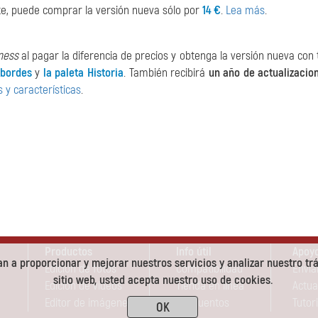
ente, puede comprar la versión nueva sólo por
14 €
.
Lea más
.
ness
al pagar la diferencia de precios y obtenga la versión nueva con 
 bordes
y
la paleta Historia
. También recibirá
un año de actualizacio
 y características
.
Productos
Info útil
Apoyo
n a proporcionar y mejorar nuestros servicios y analizar nuestro trá
Edición de fotos
Compatibilidad
Envia
sitio web, usted acepta nuestro uso de cookies.
Edición de vídeos
Tienda en línea
Actua
Editor de imágenes
Descuentos
Tutori
OK