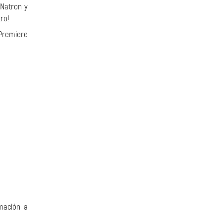
 Natron y
ro!
 Premiere
rmación a