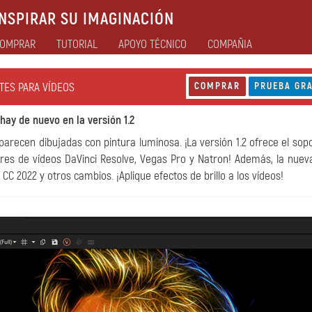
NSPIRAR SU IMAGINACIÓN
OMPRAR
TUTORIAL
APOYO TÉCNICO
COMPAÑIA
NTES PARA VÍDEOS
COMPRAR
PRUEBA GRA
hay de nuevo en la versión 1.2
arecen dibujadas con pintura luminosa. ¡La versión 1.2 ofrece el sop
ores de vídeos DaVinci Resolve, Vegas Pro y Natron! Además, la nuev
 2022 y otros cambios. ¡Aplique efectos de brillo a los vídeos!