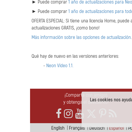
► Puede comprar
1 año de actualizaciones para Ne
► Puede comprar
1 año de actualizaciones para to
OFERTA ESPECIAL: Si tiene una licencia Home, puede a
actualizaciones GRATIS, ¡como bono!
Más información sobre las opciones de actualización
.
Qué hay de nuevo en las versiones anteriores:
-
Neon Video 1.1.
¡Comparta con amigos
Las cookies nos ayuda
y obtenga el descuento!
English
|
Français
|
Deutsch
|
Español
|
P