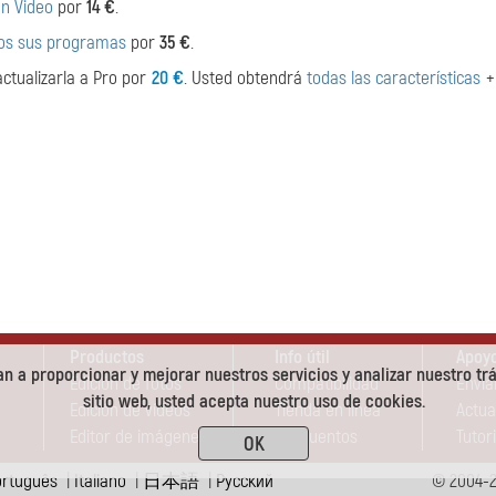
on Video
por
14 €
.
dos sus programas
por
35 €
.
ctualizarla a Pro por
20 €
. Usted obtendrá
todas las características
+
Productos
Info útil
Apoyo
n a proporcionar y mejorar nuestros servicios y analizar nuestro trá
Edición de fotos
Compatibilidad
Envia
sitio web, usted acepta nuestro uso de cookies.
Edición de vídeos
Tienda en línea
Actua
Editor de imágenes
Descuentos
Tutori
OK
ortuguês
|
Italiano
|
日本語
|
Pусский
© 2004-2