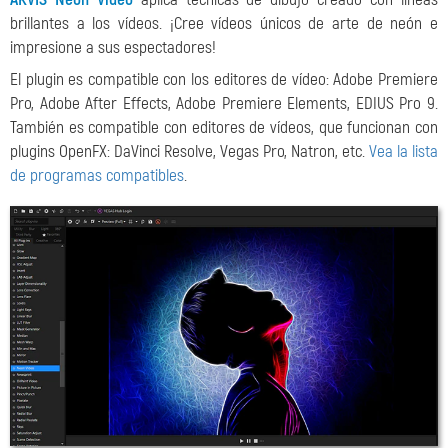
brillantes a los vídeos. ¡Cree vídeos únicos de arte de neón e
impresione a sus espectadores!
El plugin es compatible con los editores de vídeo: Adobe Premiere
Pro, Adobe After Effects, Adobe Premiere Elements, EDIUS Pro 9.
También es compatible con editores de vídeos, que funcionan con
plugins OpenFX: DaVinci Resolve, Vegas Pro, Natron, etc.
Vea la lista
de programas compatibles
.