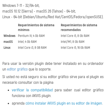
Windows 7-11 - 32/64-bit;
macOS 10.12 (Sierra) - macOS 26 (Tahoe) - 64-bit;
Linux - 64-bit (Debian/Ubuntu/Red Hat/CentOS/Fedora/openSUSE).
Requerimientos de sistema
Requerimientos de sistema
mínimos
recomendados
Windows
Pentium IV, 4 Gb RAM
Intel Core i5, 8 Gb RAM
macOS
Intel, 4 Gb RAM
Intel/M1, 8 Gb RAM
Linux
Intel Core i3, 8 GB RAM
Intel Core i5, 16 Gb RAM
Para usar la versión plugin debe tener instalado en su ordenador
un
editor gràfico
que lo soporte.
Si usted no está seguro si su editor gràfico sirve para el plugin es
necesario consultar con la pàgina
verificar la compatibilidad
para saber cual editor gràfico
funciona con AKVIS plugin.
aprenda
cómo instalar AKVIS plugin en su editor de imágen
.