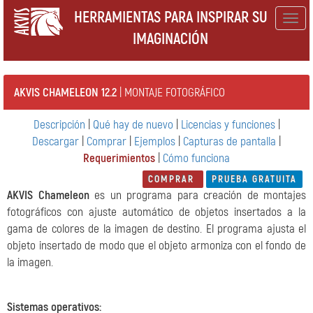
HERRAMIENTAS PARA INSPIRAR SU
Togg
IMAGINACIÓN
navig
AKVIS CHAMELEON 12.2
| MONTAJE FOTOGRÁFICO
Descripción
|
Qué hay de nuevo
|
Licencias y funciones
|
Descargar
|
Comprar
|
Ejemplos
|
Capturas de pantalla
|
Requerimientos
|
Cómo funciona
COMPRAR
PRUEBA GRATUITA
AKVIS Chameleon
es un programa para creación de montajes
fotográficos con ajuste automático de objetos insertados a la
gama de colores de la imagen de destino. El programa ajusta el
objeto insertado de modo que el objeto armoniza con el fondo de
la imagen.
Sistemas operativos
: