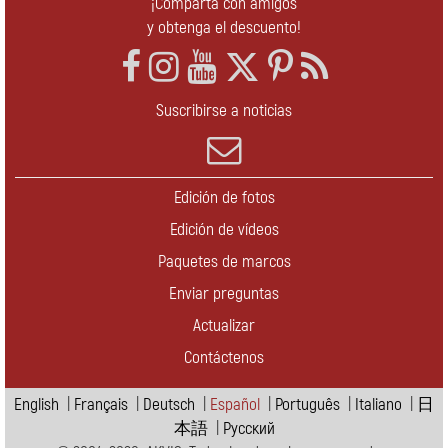
¡Comparta con amigos
y obtenga el descuento!
Suscribirse a noticias
Edición de fotos
Edición de vídeos
Paquetes de marcos
Enviar preguntas
Actualizar
Contáctenos
English
|
Français
|
Deutsch
|
Español
|
Português
|
Italiano
|
日
本語
|
Pусский