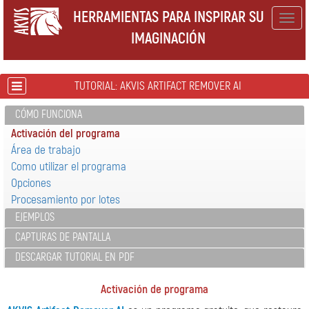
HERRAMIENTAS PARA INSPIRAR SU
Togg
IMAGINACIÓN
navig
TUTORIAL: AKVIS ARTIFACT REMOVER AI
CÓMO FUNCIONA
Activación del programa
Área de trabajo
Como utilizar el programa
Opciones
Procesamiento por lotes
EJEMPLOS
CAPTURAS DE PANTALLA
DESCARGAR TUTORIAL EN PDF
Activación de programa