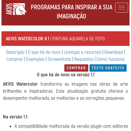
PROGRAMAS PARA INSPIRAR A SUA
Togg
IMAGINAÇÃO
navig
AKVIS WATERCOLOR 8.1
| PINTURA AQUARELA DE FOTO
Descrição
|
O que há de novo
|
Licenças e recursos
|
Download
|
Comprar
|
Exemplos
|
Screenshots
|
Requisitos
|
Como funciona
COMPRAR
TESTE GRATUITO
O que há de novo na versão 1.1
AKVIS Watercolor
transforma as imagens nas obras de arte
brilhantes e inspiradoras. Esta atualização gratuita oferece o
desempenho melhorado, as melhorias e as correções pequenas.
Na versão 1.1:
A compatibilidade melhorada da versão plugin com editores