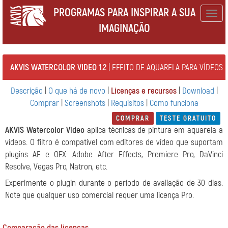
PROGRAMAS PARA INSPIRAR A SUA
Togg
IMAGINAÇÃO
navig
AKVIS WATERCOLOR VIDEO 1.2
| EFEITO DE AQUARELA PARA VÍDEOS
Descrição
|
O que há de novo
|
Licenças e recursos
|
Download
|
Comprar
|
Screenshots
|
Requisitos
|
Como funciona
COMPRAR
TESTE GRATUITO
AKVIS Watercolor Video
aplica técnicas de pintura em aquarela a
vídeos. O filtro é compatível com editores de vídeo que suportam
plugins AE e OFX: Adobe After Effects, Premiere Pro, DaVinci
Resolve, Vegas Pro, Natron, etc.
Experimente o plugin durante o período de avaliação de 30 dias.
Note que qualquer uso comercial requer uma licença Pro.
Comparação das licenças