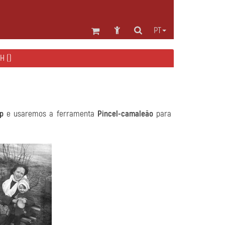
PT
H ()
p
e usaremos a ferramenta
Pincel-camaleão
para