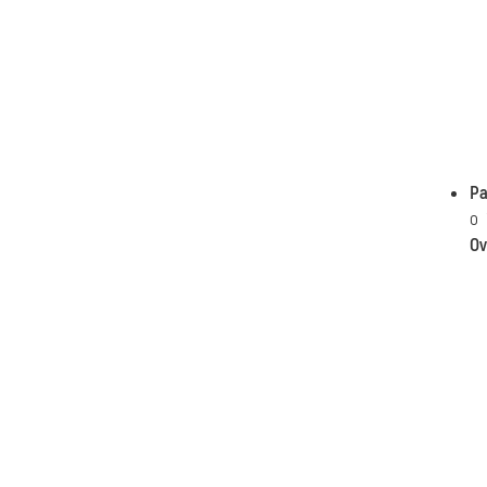
Pa
o 
Ov