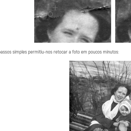
passos simples permitiu-nos retocar a foto em poucos minutos: