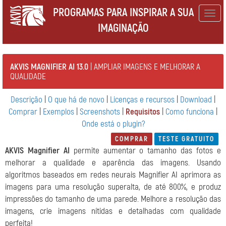
PROGRAMAS PARA INSPIRAR A SUA
Togg
IMAGINAÇÃO
navig
AKVIS MAGNIFIER AI 13.0
| AMPLIAR IMAGENS E MELHORAR A
QUALIDADE
Descrição
|
O que há de novo
|
Licenças e recursos
|
Download
|
Comprar
|
Exemplos
|
Screenshots
|
Requisitos
|
Como funciona
|
Onde está o plugin?
COMPRAR
TESTE GRATUITO
AKVIS Magnifier AI
permite aumentar o tamanho das fotos e
melhorar a qualidade e aparência das imagens. Usando
algoritmos baseados em redes neurais Magnifier AI aprimora as
imagens para uma resolução superalta, de até 800%, e produz
impressões do tamanho de uma parede. Melhore a resolução das
imagens, crie imagens nítidas e detalhadas com qualidade
perfeita!